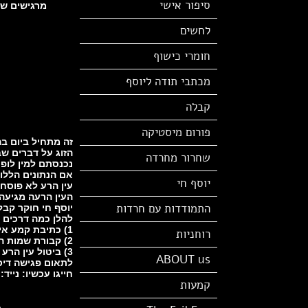
סיפור אישי
מרגישים שי
לחשים
חומרי כישוף
מכתבי תודה ליוסף
קבלה
פורום מיסטיקה
זה מתחיל ביום ב
הזוג על דברים ש
שחרור מחרדה
נכנסתם למין לופ
אם הנתונים הללו
יוסף חי
עין הרע לא פוסחת
העין הרעה מגיעה
התמודדות עם חרדות
יוסף חי חוקר קבלה
להלן כמה דרכים 
1) כתיבת קמע אישי עם צרופי אותיות קדושות שנכתב לפי תאריך הלידה ושם האמא.
רוחניות
2) קבורת שמות הקנאים במקום שנבחר לאחר בדיקה מעמיקה
3) ביטול עין הרע בעזרת עופרת (רסס)
ABOUT us
לתאום פגישה דיס
חייגו עכשיו: נייד: 0509609554 משרד: 772116606
קמעות
מ