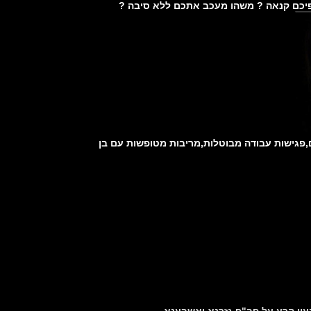
לפיכם קנאה ? משהו מעכב אתכם ללא סיבה ?
,פגישות עבודה מבוטלות,מריבות מטופשות עם בן
בעין הרע על פב"פ גזרנא ואשבענא