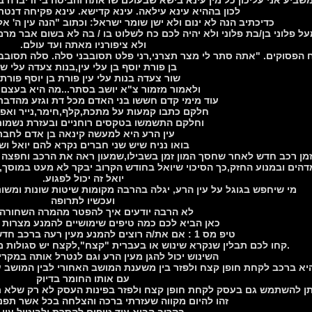
לכון בההיא עינא עילאה. עינא קדישא. עינא פקיחה דנטר
כדיכתיב הנה לא ינום ולא ישן שומר ישראל: וכתוב "הנה עין ה' אל
ל פלוני בן/בת פלוני ולא יהיה לכם כח לשלוט בו / בה לא בשום אבר מרמ
ולא ציפורניו מאתה ועד עולם.
 הפסוקים. "אתה סתר לי מצר תצרני,רני פלט תסובבני סלה. סלה תסובבנ
בן פורת יוסף בן עלי עין,בנות צעדה עלי שו
שור צעדה בנות עלי עין פורת בן יוסף פורת 
ולאמור מזמור צ"א יושב בסתר...מה היא בעצם 
עוד מימי קדם חששו בני האדם מכל דת וגזע מהדבר 
חלקם כתבו קמעות על מתכת,קלף,חימר,נייר ואפיל
וחלקם התשמשו בטקסים רוחניים ובעזרת נשמות 
עין הרע היא למעשה קינאה בן אדם לחברו
בואו נניח שיש שני חברים נקרא להם יואל ושמ
זמן רכב חדש לאחר שחסך המון זמן בשבילו,שמעון ראה את הרכב וחפצה 
הים ובמנוע החזק,כך הסיכוי שיואל בחודש הקרוב יבקר לא מעט במוסך,ג
יואל זה יכול לפגוע.
מי שיחפש בגוגל על עין הרע, יגלה בהרבה מקומות שיטות שונות ומשונו
ועכשיו לתרופה
לא הרבה יודעים איך להפטר מהמרה השחורה
כאן הביא לכם כמה טיפים שימושיים להמנע מצרות ע
טיפ מס 1 : אם את/ה רוצים להמנע מעין רעה ברכב חדש או בעסק חדש
.קחו לכם תבלין שנקרא שינוש או בעברית "קצח",לקצח יש סגולות מ
השינוש יכול להגן מעין הרע וגם לנטרל אותה במקרי
א ברכב לקחת חופן קצח ולפזר בין משענת המושב האחורי לבין המושב עצ
עם אותו החומר בדיוק
תן להשתמש גם בעסק לקחת חופן קצח ולפזר בפינות העסק לא רק שלא ת
זהו להיום מקווה שעזרתי ברכה והצלחה בכל אשר תפנו 
בקרוב הביא עוד טיפים להסרת ולביטול עין 