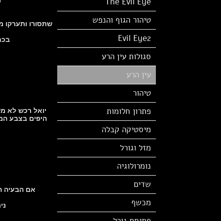
The Evil Eye
טיהור הגוף והנפש
שתסורו ותערקו מע
Evil Eye2
בכח
סגולות עין הרע
עין הרע
טיהור
פתרון חלומות
יואל רכש לא מ
היפים בצבע המד
מיסטיקה קבלה
מזל וגורל
נומרולוגיה
שדים
אם הבעיה הי
מכשף
ני
פתיחת גורל