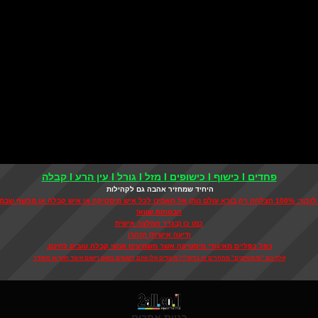
פחדים I כישוף I כישופים I מזל I גורל I עין הרע I קבלה
היחיד שמחזיר אהבה גם לקהילות
 אל תאמינו לכל איש מיסטיקה או איש קבלה או מכשף שבמבטיח
הבטחות שווא!
כמו כן (בגדר המלצה אישית
ודיעה אישית) הזהרו
כפל כפליים מאיגודי מיסטיקה אשר משמיצים אנשי קבלה טובים לחינם,
אלה הם "מיסטיקנים" מתחרים זה בדוק!!!! איגודים אלו אינם רשומים בשום רישום איגוד חוקי או מסודר
בניית אתרים