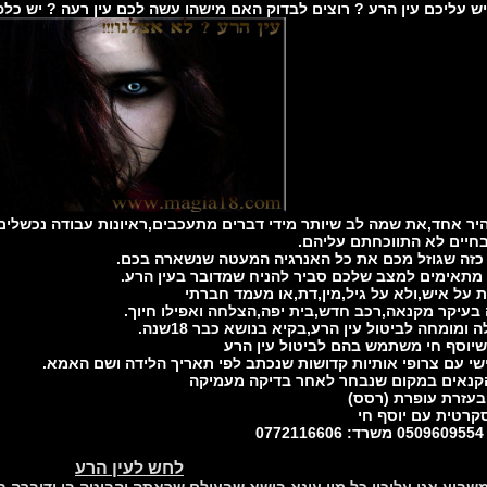
ש עליכם עין הרע ? רוצים לבדוק האם מישהו עשה לכם עין רעה ? יש כ
היר אחד,את שמה לב שיותר מידי דברים מתעכבים,ראיונות עבודה נכשלים
בחיים לא התווכחתם עליהם.
 כזה שגוזל מכם את כל האנרגיה המעטה שנשארה בכם.
 מתאימים למצב שלכם סביר להניח שמדובר בעין הרע.
 על איש,ולא על גיל,מין,דת,או מעמד חברתי
 בעיקר מקנאה,רכב חדש,בית יפה,הצלחה ואפילו חיוך.
 ומומחה לביטול עין הרע,בקיא בנושא כבר 18שנה.
שיוסף חי משתמש בהם לביטול עין הרע
קרטית עם יוסף חי
0
לחש לעין הרע
שביע אני עליכון כל מין עינא בישא שבעולם שראתה והביטה בי ודיברה 