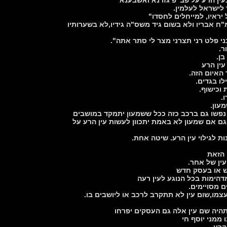
 לישראל לעלמין.
 יראיו, למייחלים לחסדו"
"ח אבריו ולא בשום גיד משס"ה גידיו,לא בשערותיו
י פלט רני תצרני מצר לי סתר אתה".
ר.
בן.
עין הרע
האיום הזה.
ו בגדים.
וכישוף.
.
עון.
נפשו גם ברכב כזה ככל ששמעון יתמקד במושבים
ם אם שמעון לא באמת יתכוון לעשות עין הרע על
ת לגילוי עין הרע. שיטה אחת.
 הזאת
ין של אחר.
דהימות בכל הנוגע לעין רעה
ם מסויימים.
מו,שום עין לא תתקרב לרכב או ליושבים בו.
היה שם עין אלה גם העסקים יפרחו
ממני יוסף חי
הרע