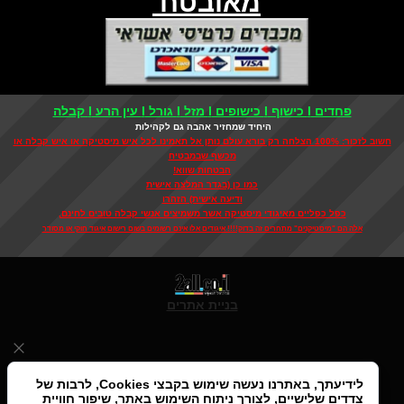
מאובטח
פחדים I כישוף I כישופים I מזל I גורל I עין הרע I קבלה
היחיד שמחזיר אהבה גם לקהילות
חשוב לזכור: 100% הצלחה רק בורא עולם נותן אל תאמינו לכל איש מיסטיקה או איש קבלה או
מכשף שבמבטיח
הבטחות שווא!
כמו כן (בגדר המלצה אישית
ודיעה אישית) הזהרו
כפל כפליים מאיגודי מיסטיקה אשר משמיצים אנשי קבלה טובים לחינם,
אלה הם "מיסטיקנים" מתחרים זה בדוק!!!! איגודים אלו אינם רשומים בשום רישום איגוד חוקי או מסודר
בניית אתרים
לידיעתך, באתרנו נעשה שימוש בקבצי Cookies, לרבות של
צדדים שלישיים, לצורך ניתוח השימוש באתר, שיפור חוויית